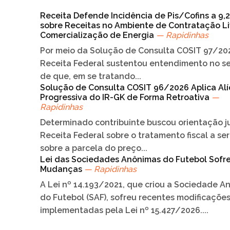
Receita Defende Incidência de Pis/Cofins a 9,
sobre Receitas no Ambiente de Contratação Li
Comercialização de Energia
— Rapidinhas
Por meio da Solução de Consulta COSIT 97/202
Receita Federal sustentou entendimento no s
de que, em se tratando...
Solução de Consulta COSIT 96/2026 Aplica Al
Progressiva do IR-GK de Forma Retroativa
—
Rapidinhas
Determinado contribuinte buscou orientação j
Receita Federal sobre o tratamento fiscal a se
sobre a parcela do preço...
Lei das Sociedades Anônimas do Futebol Sofr
Mudanças
— Rapidinhas
A Lei nº 14.193/2021, que criou a Sociedade A
do Futebol (SAF), sofreu recentes modificações
implementadas pela Lei nº 15.427/2026....