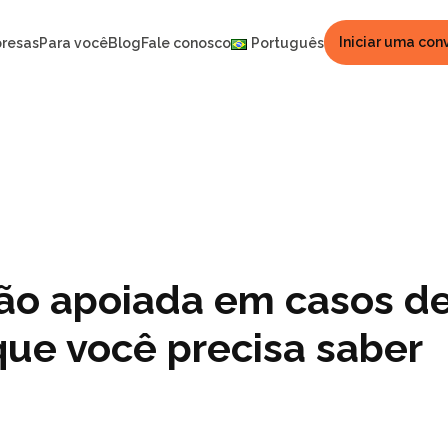
Iniciar uma con
resas
Para você
Blog
Fale conosco
Português
ão apoiada em casos d
que você precisa saber