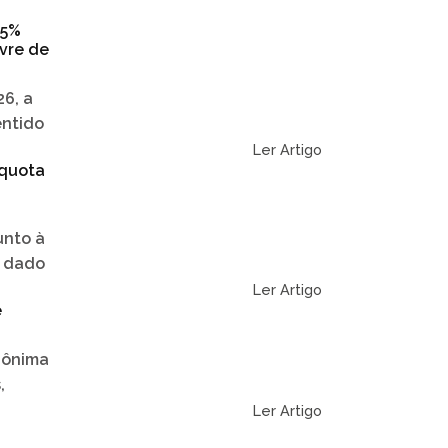
25%
vre de
6, a
entido
Ler Artigo
íquota
unto à
r dado
Ler Artigo
e
nônima
,
Ler Artigo