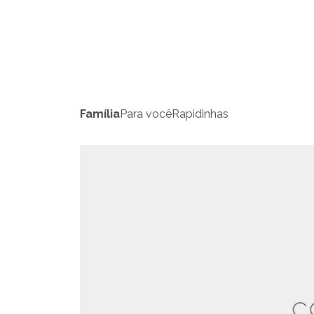
Família
Para você
Rapidinhas