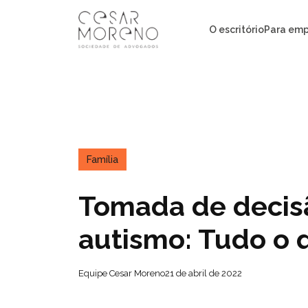
Pular
para
O escritório
Para emp
o
conteúdo
Família
Tomada de decis
autismo: Tudo o 
Equipe Cesar Moreno
21 de abril de 2022