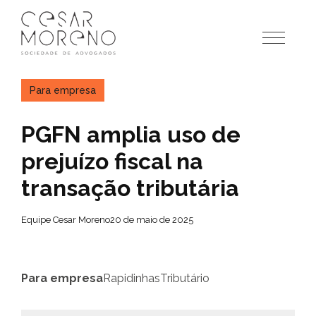
Pular
para
o
conteúdo
Para empresa
PGFN amplia uso de
prejuízo fiscal na
transação tributária
Equipe Cesar Moreno
20 de maio de 2025
Para empresa
Rapidinhas
Tributário