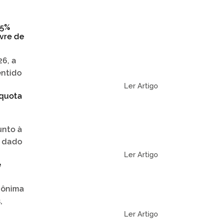
25%
vre de
6, a
entido
Ler Artigo
íquota
unto à
r dado
Ler Artigo
e
nônima
,
Ler Artigo