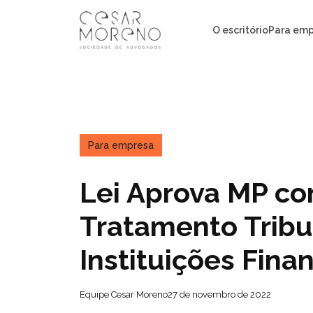
Pular
para
O escritório
Para emp
o
conteúdo
Para empresa
Lei Aprova MP co
Tratamento Tribu
Instituições Fina
Equipe Cesar Moreno
27 de novembro de 2022