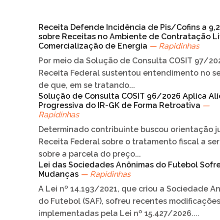
Receita Defende Incidência de Pis/Cofins a 9,
sobre Receitas no Ambiente de Contratação Li
Comercialização de Energia
— Rapidinhas
Por meio da Solução de Consulta COSIT 97/202
Receita Federal sustentou entendimento no s
de que, em se tratando...
Solução de Consulta COSIT 96/2026 Aplica Al
Progressiva do IR-GK de Forma Retroativa
—
Rapidinhas
Determinado contribuinte buscou orientação j
Receita Federal sobre o tratamento fiscal a se
sobre a parcela do preço...
Lei das Sociedades Anônimas do Futebol Sofr
Mudanças
— Rapidinhas
A Lei nº 14.193/2021, que criou a Sociedade A
do Futebol (SAF), sofreu recentes modificações
implementadas pela Lei nº 15.427/2026....