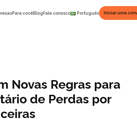
Iniciar uma con
resas
Para você
Blog
Fale conosco
Português
m Novas Regras para
tário de Perdas por
nceiras