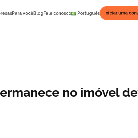
Iniciar uma con
resas
Para você
Blog
Fale conosco
Português
permanece no imóvel d