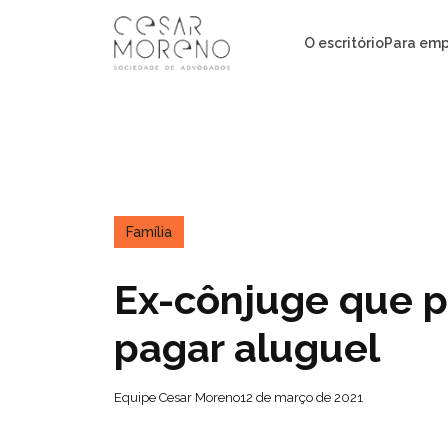
Pular
para
O escritório
Para emp
o
conteúdo
Família
Ex-cônjuge que 
pagar aluguel
Equipe Cesar Moreno
12 de março de 2021