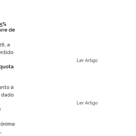
25%
vre de
6, a
entido
Ler Artigo
íquota
unto à
r dado
Ler Artigo
e
nônima
,