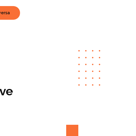
versa
eve