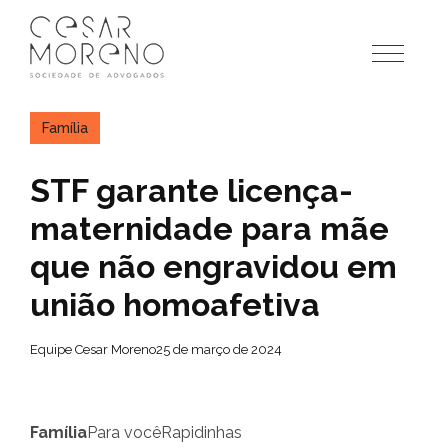
Pular
para
o
conteúdo
Família
STF garante licença-
maternidade para mãe
que não engravidou em
união homoafetiva
Equipe Cesar Moreno
25 de março de 2024
Família
Para você
Rapidinhas