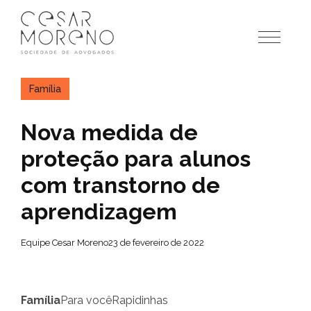
Pular
para
o
conteúdo
Família
Nova medida de
proteção para alunos
com transtorno de
aprendizagem
Equipe Cesar Moreno
23 de fevereiro de 2022
Família
Para você
Rapidinhas