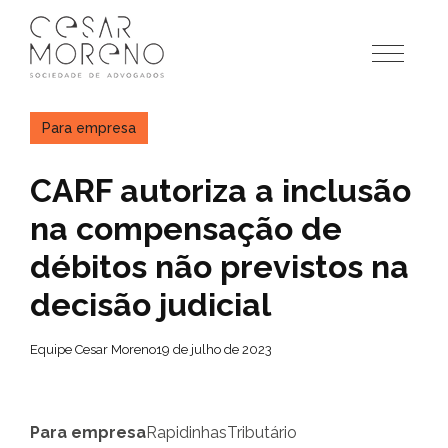
Pular
para
o
conteúdo
Para empresa
CARF autoriza a inclusão
na compensação de
débitos não previstos na
decisão judicial
Equipe Cesar Moreno
19 de julho de 2023
Para empresa
Rapidinhas
Tributário