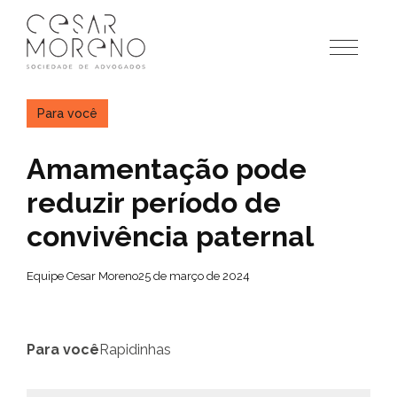
Pular
para
o
conteúdo
Para você
Amamentação pode
reduzir período de
convivência paternal
Equipe Cesar Moreno
25 de março de 2024
Para você
Rapidinhas