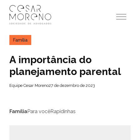
Pular
para
o
conteúdo
Família
A importância do
planejamento parental
Equipe Cesar Moreno
27 de dezembro de 2023
Família
Para você
Rapidinhas