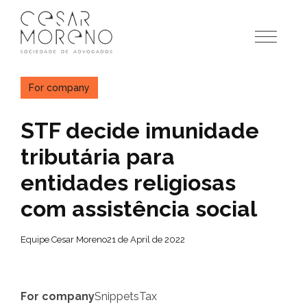
Pular
para
o
conteúdo
For company
STF decide imunidade
tributária para
entidades religiosas
com assistência social
Equipe Cesar Moreno
21 de April de 2022
For company
Snippets
Tax