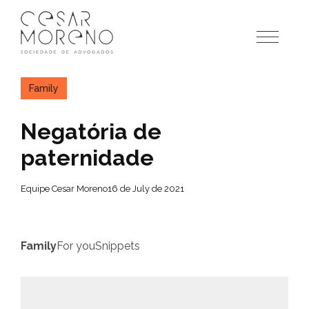
Pular
para
o
conteúdo
Family
Negatória de
paternidade
Equipe Cesar Moreno
16 de July de 2021
Family
For you
Snippets