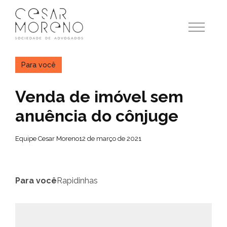
Pular
para
o
conteúdo
Para você
Venda de imóvel sem
anuência do cônjuge
Equipe Cesar Moreno
12 de março de 2021
Para você
Rapidinhas