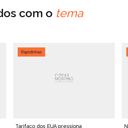
ados com o
tema
Rapidinhas
Tarifaço dos EUA pressiona
N