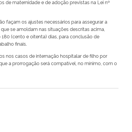
os de maternidade e de adoção previstas na Lei nº
ção façam os ajustes necessários para assegurar a
que se amoldam nas situações descritas acima,
180 (cento e oitenta) dias, para conclusão de
balho finais.
 nos casos de internação hospitalar de filho por
em que a prorrogação será compatível, no mínimo, com o