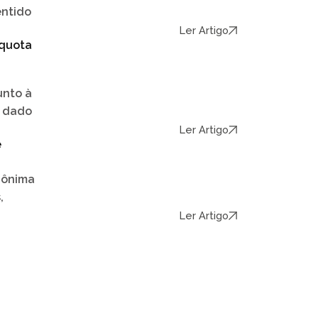
entido
Ler Artigo
íquota
unto à
r dado
Ler Artigo
e
nônima
,
Ler Artigo