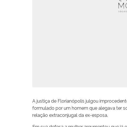
A justiça de Florianópolis julgou improceden
formulado por um homem que alegava ter sofr
relação extraconjugal da ex-esposa.
Em sua defesa a mulher argumentou que já es