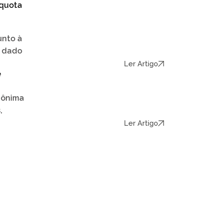
íquota
unto à
r dado
Ler Artigo
e
nônima
,
Ler Artigo