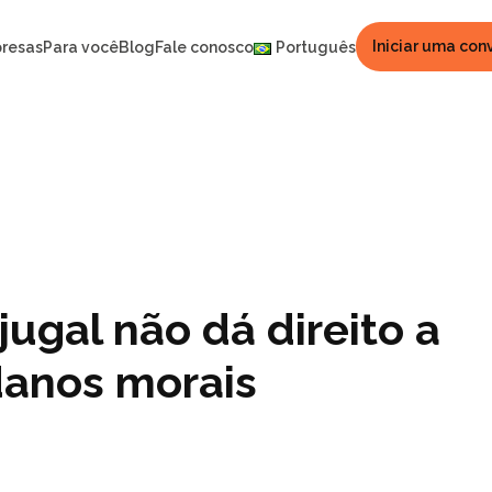
Iniciar uma con
resas
Para você
Blog
Fale conosco
Português
ugal não dá direito a
danos morais