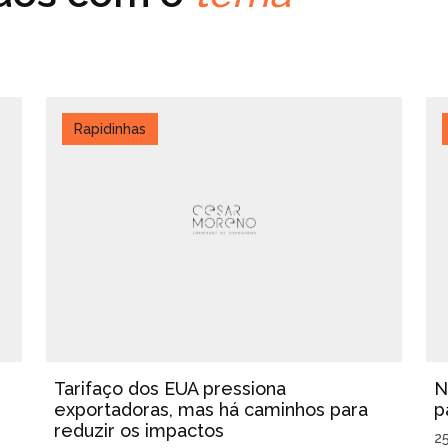
Rapidinhas
Tarifaço dos EUA pressiona
N
exportadoras, mas há caminhos para
p
reduzir os impactos
2