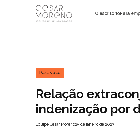
Pular
para
O escritório
Para emp
o
conteúdo
Para você
Relação extraconj
indenização por 
Equipe Cesar Moreno
25 de janeiro de 2023