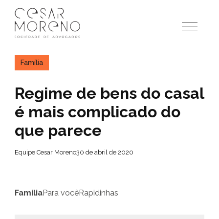
Pular
para
o
conteúdo
Família
Regime de bens do casal
é mais complicado do
que parece
Equipe Cesar Moreno
30 de abril de 2020
Família
Para você
Rapidinhas