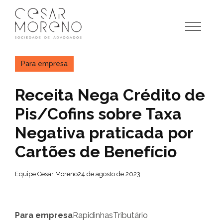
Pular
para
o
conteúdo
Para empresa
Receita Nega Crédito de
Pis/Cofins sobre Taxa
Negativa praticada por
Cartões de Benefício
Equipe Cesar Moreno
24 de agosto de 2023
Para empresa
Rapidinhas
Tributário