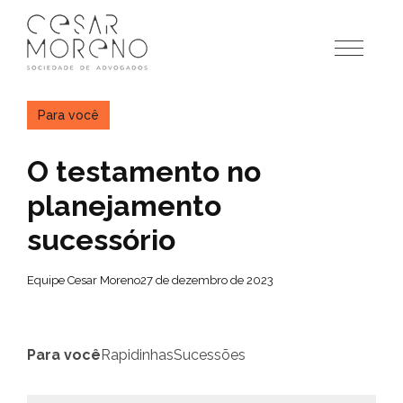
Pular
para
o
conteúdo
Para você
O testamento no
planejamento
sucessório
Equipe Cesar Moreno
27 de dezembro de 2023
Para você
Rapidinhas
Sucessões