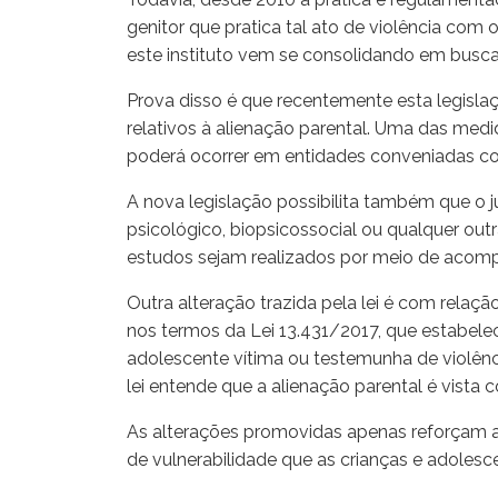
genitor que pratica tal ato de violência com o 
este instituto vem se consolidando em busca
Prova disso é que recentemente esta legisla
relativos à alienação parental. Uma das medida
poderá ocorrer em entidades conveniadas com
A nova legislação possibilita também que o ju
psicológico, biopsicossocial ou qualquer out
estudos sejam realizados por meio de acom
Outra alteração trazida pela lei é com relação
nos termos da Lei 13.431/2017, que estabelec
adolescente vítima ou testemunha de violênci
lei entende que a alienação parental é vista
As alterações promovidas apenas reforçam a
de vulnerabilidade que as crianças e adolesc