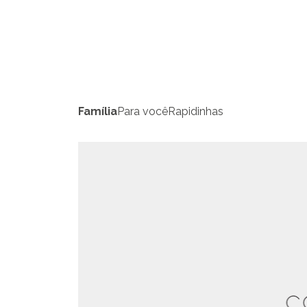
Família
Para você
Rapidinhas