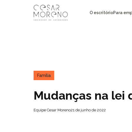
Pular
para
O escritório
Para emp
o
conteúdo
Família
Mudanças na lei 
Equipe Cesar Moreno
21 de junho de 2022