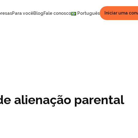
Iniciar uma con
resas
Para você
Blog
Fale conosco
Português
de alienação parental