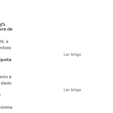
25%
vre de
6, a
entido
Ler Artigo
íquota
unto à
r dado
Ler Artigo
e
nônima