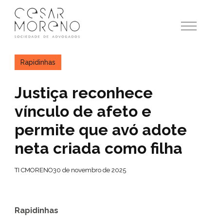
Pular
para
o
conteúdo
Rapidinhas
Justiça reconhece
vínculo de afeto e
permite que avó adote
neta criada como filha
TI CMORENO
30 de novembro de 2025
Rapidinhas