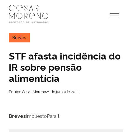
Pular
para
o
conteúdo
Breves
STF afasta incidência do
IR sobre pensão
alimentícia
Equipe Cesar Moreno
21 de junio de 2022
Breves
Impuesto
Para ti