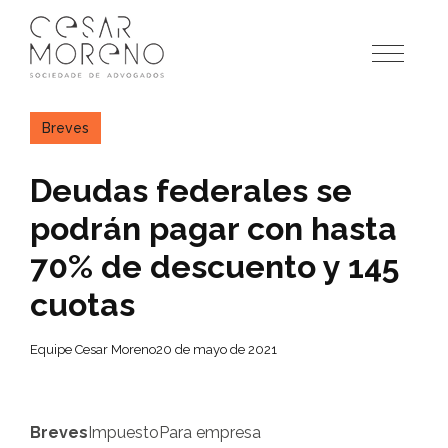
Pular
para
o
conteúdo
Breves
Deudas federales se
podrán pagar con hasta
70% de descuento y 145
cuotas
Equipe Cesar Moreno
20 de mayo de 2021
Breves
Impuesto
Para empresa