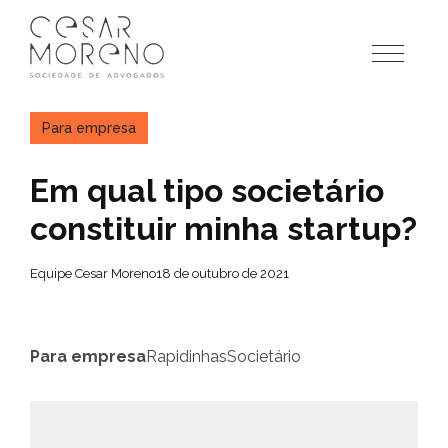
Pular
para
o
conteúdo
Para empresa
Em qual tipo societário
constituir minha startup?
Equipe Cesar Moreno
18 de outubro de 2021
Para empresa
Rapidinhas
Societário