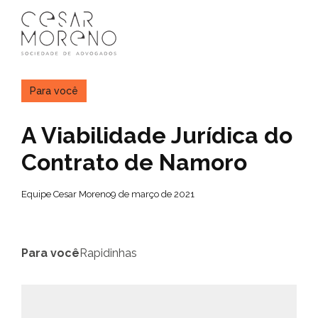
Pular
para
o
conteúdo
Para você
A Viabilidade Jurídica do
Contrato de Namoro
Equipe Cesar Moreno
9 de março de 2021
Para você
Rapidinhas