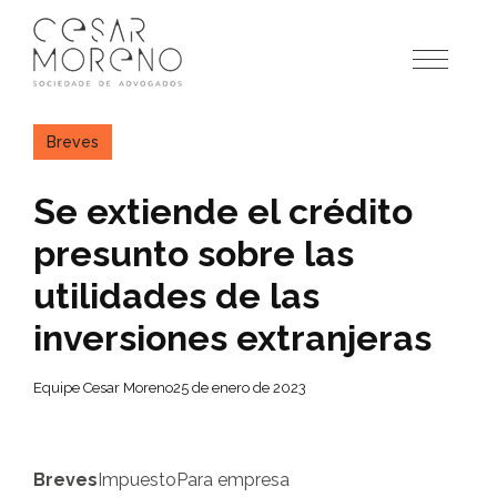
Pular
para
o
conteúdo
Breves
Se extiende el crédito
presunto sobre las
utilidades de las
inversiones extranjeras
Equipe Cesar Moreno
25 de enero de 2023
Breves
Impuesto
Para empresa