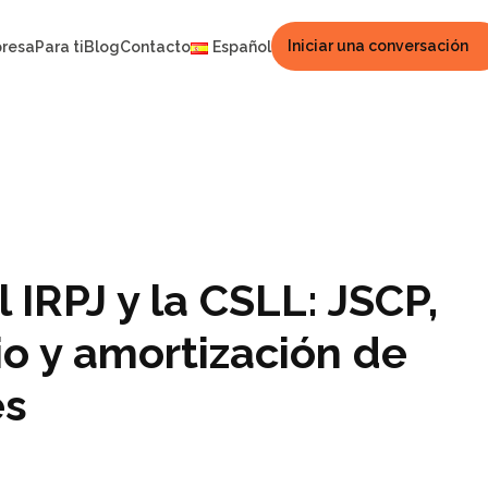
Iniciar una conversación
presa
Para ti
Blog
Contacto
Español
 IRPJ y la CSLL: JSCP,
o y amortización de
es