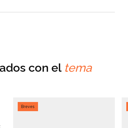
nados con el
tema
Breves
: