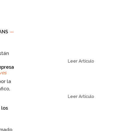
 ANS
—
stán
Leer Artículo
mpresa
ves
or la
fico,
Leer Artículo
 los
amado