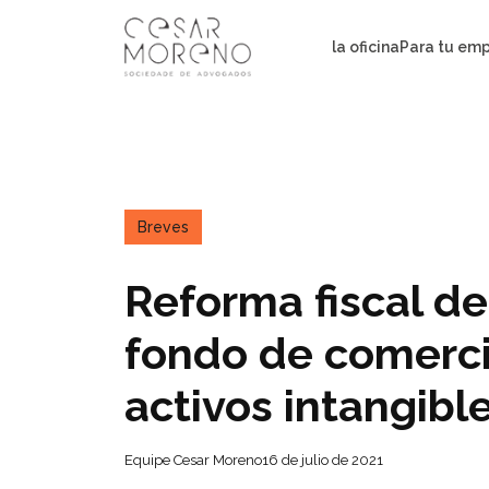
Pular
para
la oficina
Para tu em
o
conteúdo
Breves
Reforma fiscal del
fondo de comerci
activos intangibl
Equipe Cesar Moreno
16 de julio de 2021