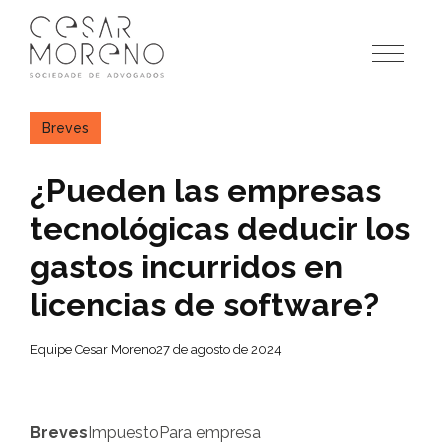
Pular
para
o
conteúdo
Breves
¿Pueden las empresas
tecnológicas deducir los
gastos incurridos en
licencias de software?
Equipe Cesar Moreno
27 de agosto de 2024
Breves
Impuesto
Para empresa