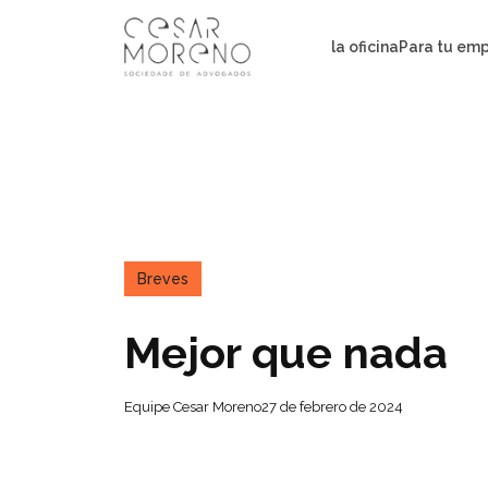
Pular
para
la oficina
Para tu em
o
conteúdo
Breves
Mejor que nada
Equipe Cesar Moreno
27 de febrero de 2024