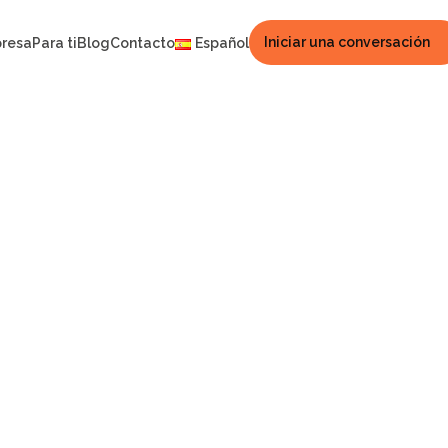
Iniciar una conversación
presa
Para ti
Blog
Contacto
Español