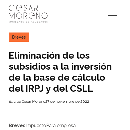
Pular
para
o
conteúdo
Breves
Eliminación de los
subsidios a la inversión
de la base de cálculo
del IRPJ y del CSLL
Equipe Cesar Moreno
27 de noviembre de 2022
Breves
Impuesto
Para empresa