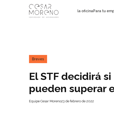
Pular
para
la oficina
Para tu em
o
conteúdo
Breves
El STF decidirá si
pueden superar e
Equipe Cesar Moreno
23 de febrero de 2022