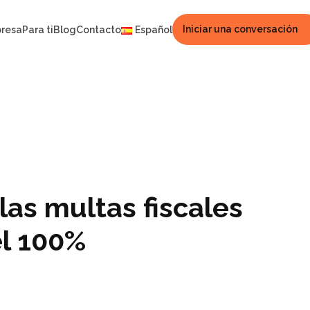
Iniciar una conversación
presa
Para ti
Blog
Contacto
Español
 las multas fiscales
l 100%