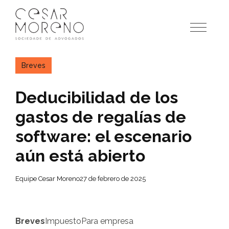
Pular
para
o
conteúdo
Breves
Deducibilidad de los
gastos de regalías de
software: el escenario
aún está abierto
Equipe Cesar Moreno
27 de febrero de 2025
Breves
Impuesto
Para empresa