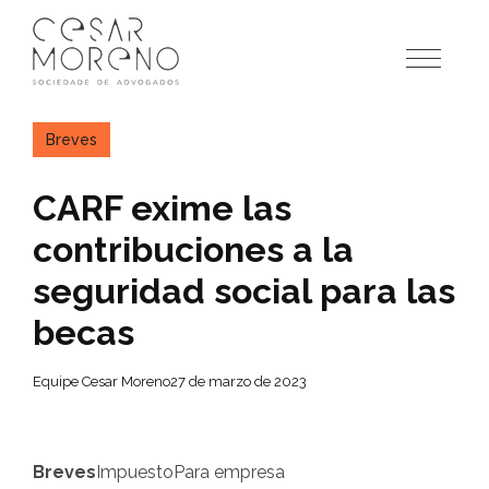
Pular
para
o
conteúdo
Breves
CARF exime las
contribuciones a la
seguridad social para las
becas
Equipe Cesar Moreno
27 de marzo de 2023
Breves
Impuesto
Para empresa