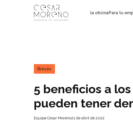
Pular
para
la oficina
Para tu em
o
conteúdo
Breves
5 beneficios a lo
pueden tener der
Equipe Cesar Moreno
21 de abril de 2022