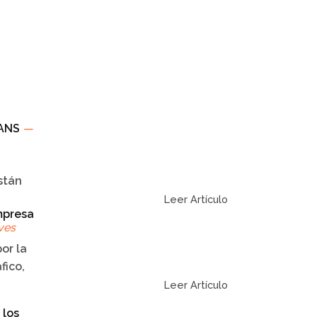
 ANS
—
stán
Leer Artículo
mpresa
ves
or la
fico,
Leer Artículo
 los